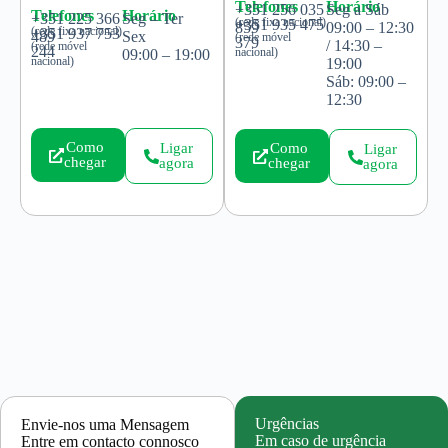
Telefones
Horário
+351 256 035
Seg a Sáb
Telefones
Horário
+351 225 366
Seg – Ter
(rede fixa nacional)
+351 935 475
859
09:00 – 12:30
(rede fixa nacional)
+351 937 753
489
Sex
(rede móvel
379
/ 14:30 –
(rede móvel
244
nacional)
09:00 – 19:00
nacional)
19:00
Sáb: 09:00 –
12:30
Como
Ligar
Como
Ligar
chegar
agora
chegar
agora
Urgências
Envie-nos uma Mensagem
Em caso de urgência
Entre em contacto connosco