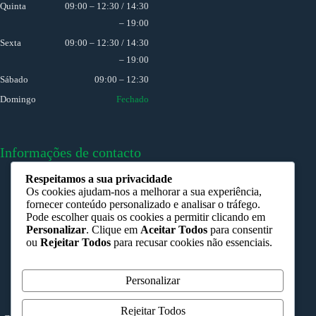
Quinta
09:00 – 12:30 / 14:30
– 19:00
Sexta
09:00 – 12:30 / 14:30
– 19:00
Sábado
09:00 – 12:30
Domingo
Fechado
Informações de contacto
Respeitamos a sua privacidade
Porto:
Os cookies ajudam-nos a melhorar a sua experiência,
R. Heroísmo 139-A
fornecer conteúdo personalizado e analisar o tráfego.
Pode escolher quais os cookies a permitir clicando em
Ovar:
Personalizar
. Clique em
Aceitar Todos
para consentir
R. Elias Garcia, 106 - 1 Dto
ou
Rejeitar Todos
para recusar cookies não essenciais.
Porto:
225 366 489 (rede fixa nacional)
Personalizar
Ovar:
256 035 859 (rede fixa nacional)
Rejeitar Todos