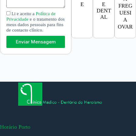
E
E
FREG
DENT
UESI
Li e aceito a
Política de
AL
Privacidade
e o tratamento dos
A
meus dados pessoais para fins
OVAR
de contacto clínico.
Enviar Mensagem
Horário Porto