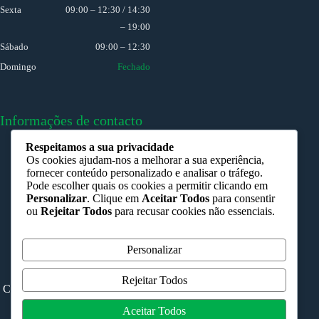
Sexta
09:00 – 12:30 / 14:30
– 19:00
Sábado
09:00 – 12:30
Domingo
Fechado
Informações de contacto
Respeitamos a sua privacidade
Porto:
Os cookies ajudam-nos a melhorar a sua experiência,
R. Heroísmo 139-A
fornecer conteúdo personalizado e analisar o tráfego.
Pode escolher quais os cookies a permitir clicando em
Ovar:
Personalizar
. Clique em
Aceitar Todos
para consentir
R. Elias Garcia, 106 - 1 Dto
ou
Rejeitar Todos
para recusar cookies não essenciais.
Porto:
225 366 489 (rede fixa nacional)
Personalizar
Ovar:
256 035 859 (rede fixa nacional)
Rejeitar Todos
Copyright © 2026 – Clínica do Heroísmo | Desenvolvido por
Bluee
Aceitar Todos