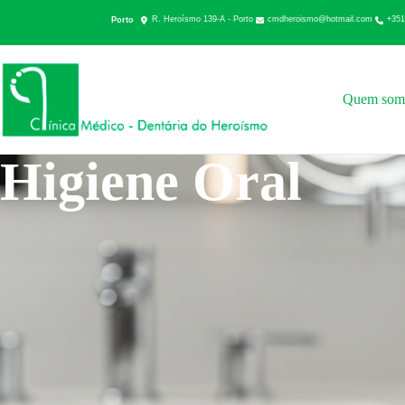
cmdheroismo@hotmail.com
+351
Porto
R. Heroísmo 139-A - Porto
Quem som
Higiene Oral