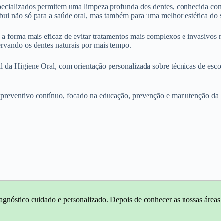
 especializados permitem uma limpeza profunda dos dentes, conhecida 
ibui não só para a saúde oral, mas também para uma melhor estética do s
 forma mais eficaz de evitar tratamentos mais complexos e invasivos no
rvando os dentes naturais por mais tempo.
da Higiene Oral, com orientação personalizada sobre técnicas de esc
reventivo contínuo, focado na educação, prevenção e manutenção da sa
agnóstico cuidado e personalizado. Depois de conhecer as nossas áreas