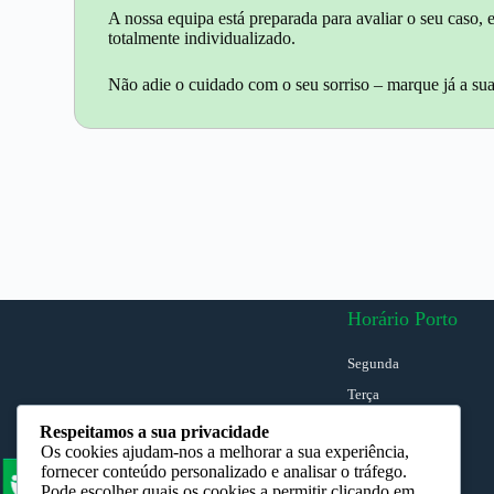
A nossa equipa está preparada para avaliar o seu caso
totalmente individualizado.
Não adie o cuidado com o seu sorriso – marque já a sua
Horário Porto
Segunda
Terça
Quarta
Respeitamos a sua privacidade
Os cookies ajudam-nos a melhorar a sua experiência,
Quinta
fornecer conteúdo personalizado e analisar o tráfego.
Sexta
Pode escolher quais os cookies a permitir clicando em