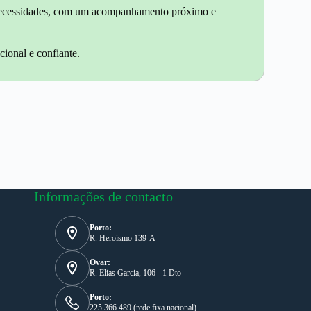
as necessidades, com um acompanhamento próximo e
cional e confiante.
Informações de contacto
Porto:
R. Heroísmo 139-A
Ovar:
R. Elias Garcia, 106 - 1 Dto
Porto:
225 366 489 (rede fixa nacional)