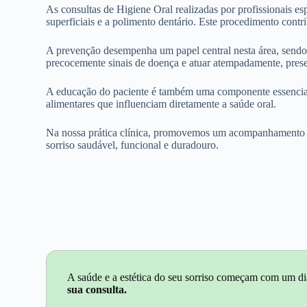
As consultas de Higiene Oral realizadas por profissionais
superficiais e a polimento dentário. Este procedimento contr
A prevenção desempenha um papel central nesta área, sendo a
precocemente sinais de doença e atuar atempadamente, prese
A educação do paciente é também uma componente essencial 
alimentares que influenciam diretamente a saúde oral.
Na nossa prática clínica, promovemos um acompanhamento p
sorriso saudável, funcional e duradouro.
A saúde e a estética do seu sorriso começam com um di
sua consulta.