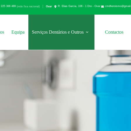
 225 366 489
cmdheroismo@gmail
Ovar
(rede fixa nacional)
R. Elias Garcia, 106 - 1 Dto - Ovar
os
Equipa
Serviços Dentários e Outros
Contactos