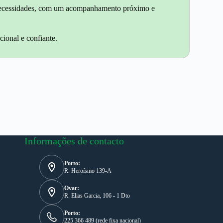
as necessidades, com um acompanhamento próximo e
cional e confiante.
Informações de contacto
Porto:
R. Heroísmo 139-A
Ovar:
R. Elias Garcia, 106 - 1 Dto
Porto:
225 366 489 (rede fixa nacional)