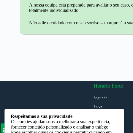
A nossa equipa está preparada para avaliar o seu caso
totalmente individualizado.
Não adie o cuidado com o seu sorriso – marque já a sua
Horário Porto
Segunda
Terça
Quarta
Respeitamos a sua privacidade
Os cookies ajudam-nos a melhorar a sua experiência,
Quinta
fornecer conteúdo personalizado e analisar o tráfego.
Sexta
Pode escolher quais os cookies a permitir clicando em