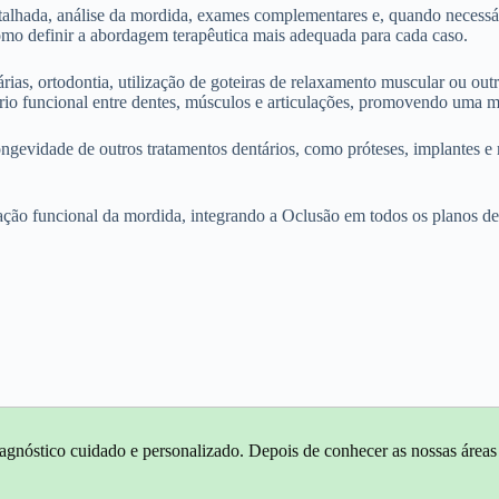
alhada, análise da mordida, exames complementares e, quando necessári
 como definir a abordagem terapêutica mais adequada para cada caso.
ntárias, ortodontia, utilização de goteiras de relaxamento muscular ou
rio funcional entre dentes, músculos e articulações, promovendo uma ma
idade de outros tratamentos dentários, como próteses, implantes e re
ação funcional da mordida, integrando a Oclusão em todos os planos de
agnóstico cuidado e personalizado. Depois de conhecer as nossas áreas