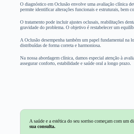
O diagnóstico em Oclusão envolve uma avaliação clínica det
permite identificar alterações funcionais e estruturais, bem
O tratamento pode incluir ajustes oclusais, reabilitações de
gravidade do problema. O objetivo é restabelecer um equilíb
A Oclusão desempenha também um papel fundamental na longev
distribuídas de forma correta e harmoniosa.
Na nossa abordagem clínica, damos especial atenção à avali
assegurar conforto, estabilidade e saúde oral a longo prazo.
A saúde e a estética do seu sorriso começam com um di
sua consulta.