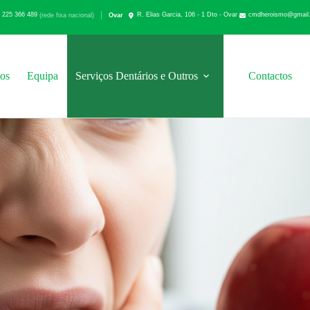
 225 366 489
cmdheroismo@gmail
Ovar
(rede fixa nacional)
R. Elias Garcia, 106 - 1 Dto - Ovar
os
Equipa
Serviços Dentários e Outros
Contactos