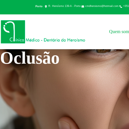
cmdheroismo@hotmail.com
+351
Porto
R. Heroísmo 139-A - Porto
Quem som
Oclusão