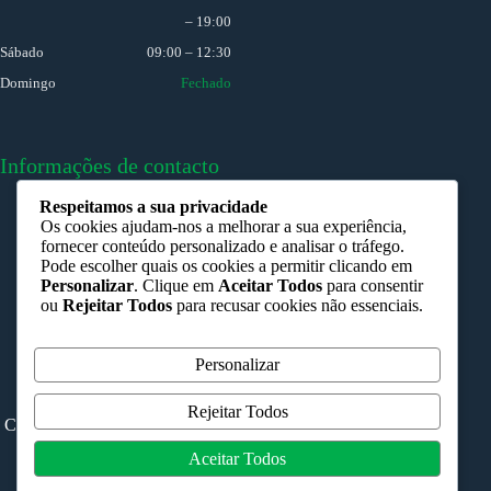
– 19:00
Sábado
09:00 – 12:30
Domingo
Fechado
Informações de contacto
Respeitamos a sua privacidade
Porto:
Os cookies ajudam-nos a melhorar a sua experiência,
R. Heroísmo 139-A
fornecer conteúdo personalizado e analisar o tráfego.
Pode escolher quais os cookies a permitir clicando em
Ovar:
Personalizar
. Clique em
Aceitar Todos
para consentir
R. Elias Garcia, 106 - 1 Dto
ou
Rejeitar Todos
para recusar cookies não essenciais.
Porto:
225 366 489 (rede fixa nacional)
Personalizar
Ovar:
256 035 859 (rede fixa nacional)
Rejeitar Todos
Copyright © 2026 – Clínica do Heroísmo | Desenvolvido por
Bluee
Aceitar Todos