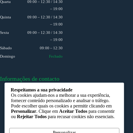
Quarta
09:00 – 12:30 / 14:30
– 19:00
Quinta
09:00 – 12:30 / 14:30
– 19:00
Sexta
09:00 – 12:30 / 14:30
– 19:00
Sábado
09:00 – 12:30
Domingo
Fechado
Informações de contacto
Respeitamos a sua privacidade
Porto:
Os cookies ajudam-nos a melhorar a sua experiência,
R. Heroísmo 139-A
fornecer conteúdo personalizado e analisar o tráfego.
Pode escolher quais os cookies a permitir clicando em
Ovar:
Personalizar
. Clique em
Aceitar Todos
para consentir
R. Elias Garcia, 106 - 1 Dto
ou
Rejeitar Todos
para recusar cookies não essenciais.
Porto:
225 366 489 (rede fixa nacional)
Personalizar