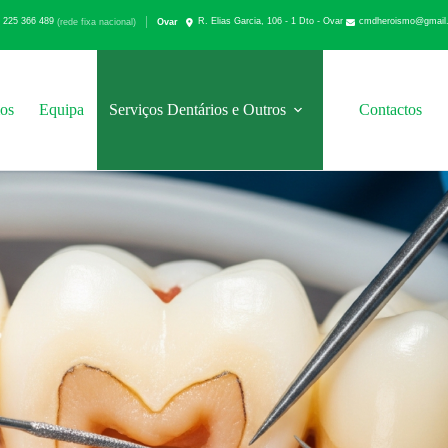
 225 366 489
cmdheroismo@gmail
Ovar
(rede fixa nacional)
R. Elias Garcia, 106 - 1 Dto - Ovar
os
Equipa
Serviços Dentários e Outros
Contactos