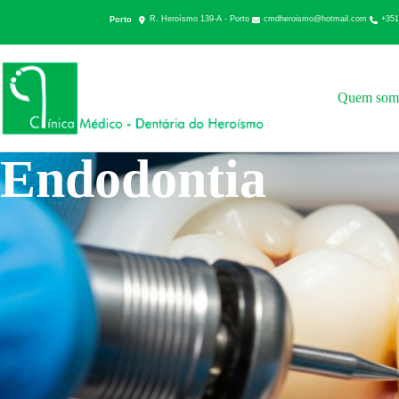
cmdheroismo@hotmail.com
+351
Porto
R. Heroísmo 139-A - Porto
Quem som
Endodontia