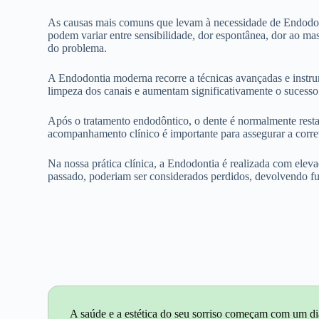
As causas mais comuns que levam à necessidade de Endodonti
podem variar entre sensibilidade, dor espontânea, dor ao mas
do problema.
A Endodontia moderna recorre a técnicas avançadas e instrum
limpeza dos canais e aumentam significativamente o sucesso 
Após o tratamento endodôntico, o dente é normalmente rest
acompanhamento clínico é importante para assegurar a correta
Na nossa prática clínica, a Endodontia é realizada com eleva
passado, poderiam ser considerados perdidos, devolvendo fun
A saúde e a estética do seu sorriso começam com um di