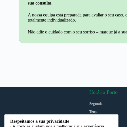
sua consulta.
A nossa equipa está preparada para avaliar o seu caso
totalmente individualizado.
Não adie o cuidado com o seu sorriso – marque já a sua
Horário Porto
Segunda
Terça
Quarta
Respeitamos a sua privacidade
Os cookies ajudam-nos a melhorar a sua experiência,