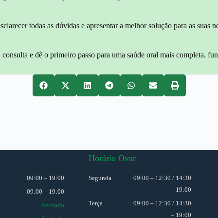
, esclarecer todas as dúvidas e apresentar a melhor solução para as su
 consulta e dê o primeiro passo para uma saúde oral mais completa, fun
Horário Ovar
09:00 – 19:00
Segunda
09:00 – 12:30 / 14:30
– 19:00
09:00 – 19:00
Terça
09:00 – 12:30 / 14:30
Fechado
– 19:00